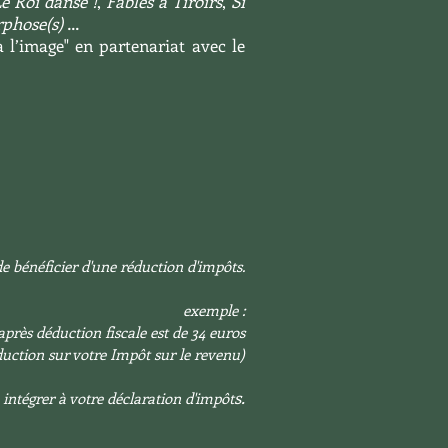
e Roi danse !
,
Fables à Tiroirs
,
Si
phose(s)
…
 l’image" en partenariat avec le
e bénéficier d'une réduction d'impôts.
exemple :
après déduction fiscale est de 34 euros
uction sur votre Impôt sur le revenu)
s.
à intégrer à votre déclaration d'impôt