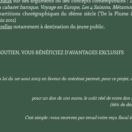
ginaux
sur des arguments ou des concepts contemporains :
L
a cabaret baroque
,
Voyage en Europe
,
Les 4 Saisons
,
Métamor
partitions chorégraphiques du 18ème siècle ("De la Plume à
is 2011)
relles
notamment à destination du jeune public.
OUTIEN, VOUS BÉNÉFICIEZ D'AVANTAGES EXCLUSIFS
a loi du 1er aout 2003 en faveur du mécénat permet, pour ce projet, d
pour un don de 100 euros, le coût réel de votre don 
(66% de déd
C'est simple : vous recevrez par email votre reçu fiscal 