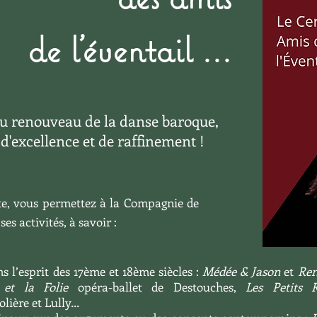
de l'éventail ...
z au renouveau de la danse baroque,
 d'excellence et de raffinement !
cte, vous permettez à la Compagnie de
es activités, à savoir :
s l’esprit des 17ème et 18ème siècles :
Médée & Jason
et
Ren
et la Folie
opéra-ballet de Destouches,
Les Petits R
lière et Lully…