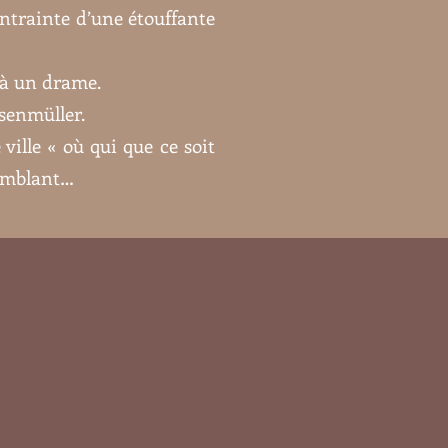
ntrainte d’une étouffante
 à un drame.
senmüller.
ville « où qui que ce soit
semblant…