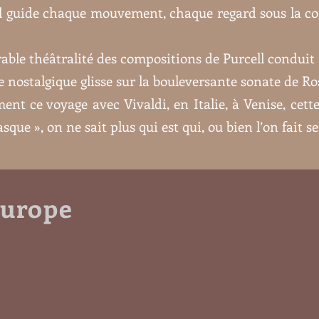
bal guide chaque mouvement, chaque regard sous la co
able théâtralité des compositions de Purcell conduit
 nostalgique glisse sur la bouleversante sonate de Ro
t ce voyage avec Vivaldi, en Italie, à Venise, cette 
que », on ne sait plus qui est qui, ou bien l’on fait 
Europe