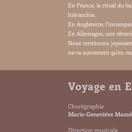
En France, le rituel du 
hiérarchie.
En Angleterre, l’incompar
En Allemagne, une rêverie
Nous terminons joyeusemen
ne va autrement qu’en mas
Voyage en 
Chorégraphie
Marie-Geneviève Massé
Direction musicale