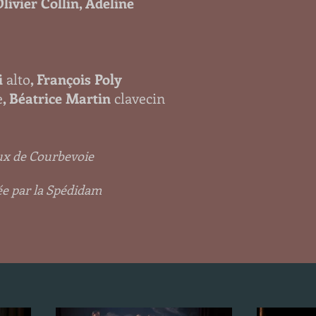
ivier Collin, Adeline
i
alto
, François Poly
e
, Béatrice Martin
clavecin
aux de Courbevoie
ée par la Spédidam