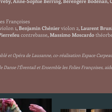
eby, Anne-Sophie Berring, Bérengère Bodénan, Ol
ies Françoises
violon 1
, Benjamin Chénier
violon 2
, Laurent Brun
Pierrefeu
contrebasse
, Massimo Moscardo
théorb
ablé et Opéra de Lausanne, co-réalisation Espace Carpe
Danse l’Éventail et Ensemble les Folies Françoises, aid