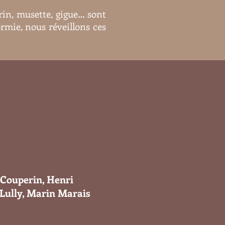
rin, musette, gigue… sont
rmie, nous réveillons ces
 Couperin, Henri
 Lully, Marin Marais