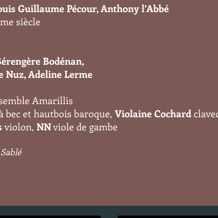
Louis Guillaume Pécour, Anthony l’Abbé
ème siècle
Bérengère Bodénan,
Le Nuz, Adeline Lerme
nsemble Amarillis
 à bec et hautbois baroque,
Violaine Cochard
clavec
s
violon,
NN
viole de gambe
 Sablé