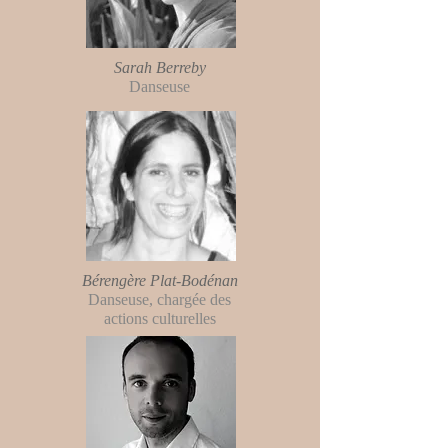
Sarah Berreby
Danseuse
Bérengère Plat-Bodénan
Danseuse, chargée des
actions culturelles