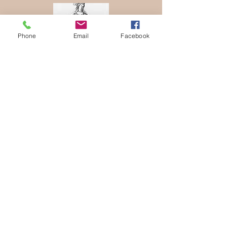
Phone
Email
Facebook
Anne Yarmola
Habilleuse
Marius Lamothe
Danseur